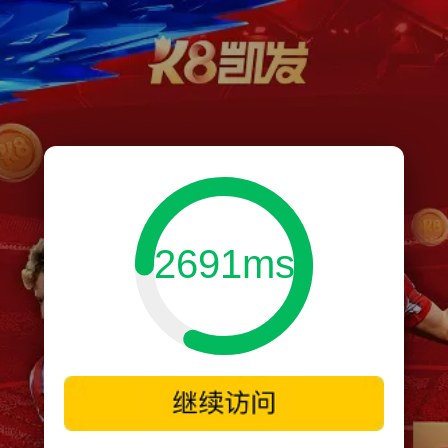
2691ms